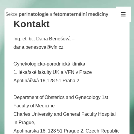
&dr;
Přeskočit
ME
na
Kontakt
hlavní
obsah
Ing. et. bc. Dana Benešová –
dana.benesova@vfn.cz
Gynekologicko-porodnická klinika
1. lékařské fakulty UK a VFN v Praze
Apolinářská 18,128 51 Praha 2
Department of Obsterics and Gynecology 1st
Faculty of Medicine
Charles University and General Faculty Hospital
in Prague,
Apolinarska 18, 128 51 Prague 2, Czech Republic